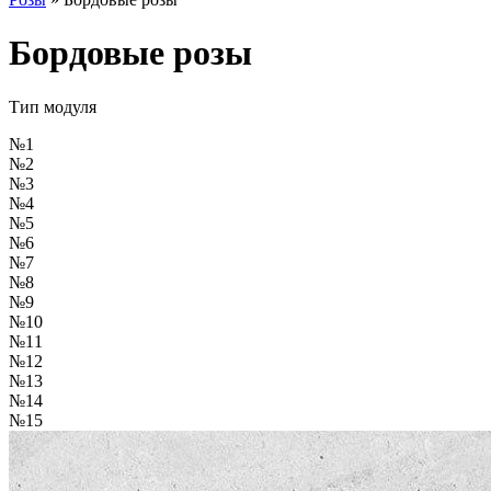
Бордовые розы
Тип модуля
№1
№2
№3
№4
№5
№6
№7
№8
№9
№10
№11
№12
№13
№14
№15